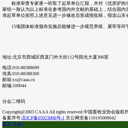
标准审查专家逐一听取了起草单位汇报，并对《优质驴肉生产
家组一致认为以上标准在参考国内外文献的基础上，结合国内实
准起草单位按照上述意见进一步修改后形成报批稿，报送山东
15项团体标准颁布实施后能够进一步规范养殖、屠宰等环
地址:北京市西城区西直门外大街112号阳光大厦306室
电话:010-88388699
传真:010-88388300
邮箱:xx@caaa.cn
邮编:100044
分会二维码
Copyright@2003 CAAA All rights reserved.中国畜牧业协会版
备案序号:
京ICP备05023006号-1
京公网安备110105009042
首页
分会
+