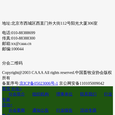
地址:北京市西城区西直门外大街112号阳光大厦306室
电话:010-88388699
传真:010-88388300
邮箱:xx@caaa.cn
邮编:100044
分会二维码
Copyright@2003 CAAA All rights reserved.中国畜牧业协会版权
所有
备案序号:
京ICP备05023006号-1
京公网安备110105009042
首页
分会
+
分会简介
组织机构
理事单位
联系我们
行业
专家
活动
+
分会要闻
通知公告
行业报告
活动专题