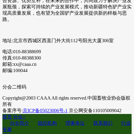
合资源、优势互补，在未来的合作中，共同致力于解决产业发
展瓶颈，探索可持续的产业发展模式，推动新疆特色驴产业实
现高质量发展，也有望为全国驴产业发展提供新的样板与思
路。
地址:北京市西城区西直门外大街112号阳光大厦306室
电话:010-88388699
传真:010-88388300
邮箱:xx@caaa.cn
邮编:100044
分会二维码
Copyright@2003 CAAA All rights reserved.中国畜牧业协会版权
所有
备案序号:
京ICP备05023006号-1
京公网安备110105009042
首页
分会
+
分会简介
组织机构
理事单位
联系我们
行业
专家