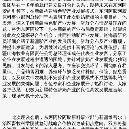
集团早在十多年前就已建立良好合作关系，期待未来在东阿阿
胶的引领下，在新疆构建特色驴产业发展模式。东阿阿胶阿胶
原料事业部副总经理于杰表明了此次到访新疆的主要目的。他
表示，深入了解新疆特色驴产业发展、驴群分布情况及现存问
题，将为东阿阿胶下一步在新疆的产业布局奠定基础，期望通
过此次交流探寻合作机会，共同推动驴产业发展。肖海霞研究
员详细介绍了新疆驴产业的发展历史、驴群分布及产业瓶颈，
并提出发展建议，为后续讨论提供丰富的理论与实践依据。新
疆山海牧业有限责任公司总经理崔成任代表企业发言，分享了
企业在发展过程中遭遇的困境，并针对驴奶产业发展提出独到
见解，引发与会者的深入思考。在座谈交流环节，围绕驴存栏
量低、产品销售困难、养殖环节缺乏良种补贴、保险、贴息贷
款，以及联农带农机制不完善和产业发展模式不成熟等制约产
业发展的关键问题，各位专家和企业家展开了热烈讨论。大家
各抒己见，积极为新疆特色驴奶产业的良性高效发展建言献
策，现场气氛十分活跃。
此次座谈会后，东阿阿胶阿胶原料事业部与新疆维吾尔自
治区畜牧科学院就签订战略合作协议达成初步意向。双方将整